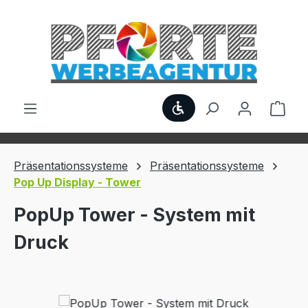
Zum Hauptinhalt springen
Werkzeugleiste anzei
Ware
Präsentationssysteme
Präsentationssysteme
Pop Up Display - Tower
PopUp Tower - System mit
Druck
Bildergalerie überspringen