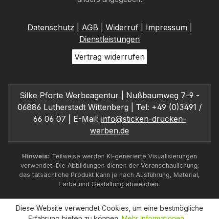
Datenschutz
|
AGB
|
Widerruf
|
Impressum
|
Dienstleistungen
Vertrag widerrufen
Silke Pforte Werbeagentur | Nußbaumweg 7-9 -
06886 Lutherstadt Wittenberg | Tel: +49 (0)3491 /
66 06 07 | E-Mail:
info@sticken-drucken-
werben.de
Hinweis:
Teilweise werden KI-generierte Visualisierungen
verwendet. Die Abbildungen dienen der Veranschaulichung;
das tatsächliche Produkt kann je nach Ausführung, Material,
Farbe und Gestaltung abweichen.
Diese Website verwendet Cookies, um eine bestmögliche
Erfahrung bieten zu können.
Mehr Informationen ...