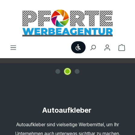
Zum Hauptinhalt springen
Werkzeugleiste anzei
Ware
Bildergalerie überspringen
Autoaufkleber
Autoaufkleber sind vielseitige Werbemittel, um Ihr
Unternehmen auch unterwegs sichtbar zu machen.