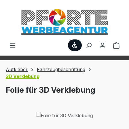
Zum Hauptinhalt springen
Werkzeugleiste anzei
Ware
Aufkleber
Fahrzeugbeschriftung
3D Verklebung
Folie für 3D Verklebung
Bildergalerie überspringen