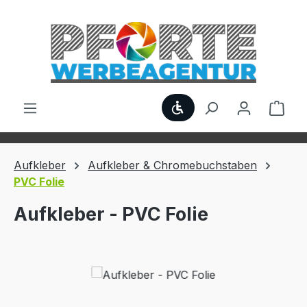
Zum Hauptinhalt springen
Werkzeugleiste anzei
Ware
Aufkleber
Aufkleber & Chromebuchstaben
PVC Folie
Aufkleber - PVC Folie
Bildergalerie überspringen