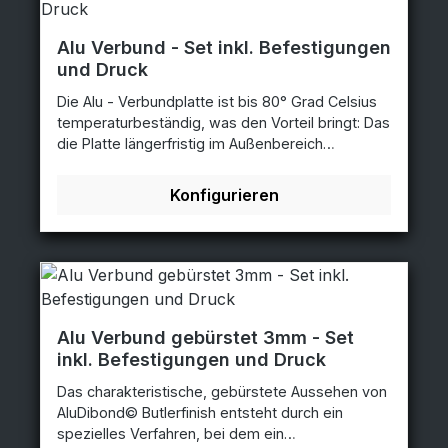
transluzent ist. Gerne können wir sowohl
vollflächig als auch partiell Weiß vordrucken.
Komplettset inkl. 4x Fisso Steel Befestigungen
Alu Verbund - Set inkl. Befestigungen
Acryl XT Transparent mit UV-Druck: 6-Farbdruck
und Druck
- CMYK + light Cyan und light Magenta, auf
Die Alu - Verbundplatte ist bis 80° Grad Celsius
Wunsch mit Weißdruck
temperaturbeständig, was den Vorteil bringt: Das
die Platte längerfristig im Außenbereich
einsetzbar ist, daher werden Alu -
Verbundplatten vor allem bei Hoardings,
Konfigurieren
hochwertiger Beschilderung für
Werbekampagnen im Innen- und Außenbereich,
Eventmarketing und im Messebau eingesetzt,
auch findet man Alu - Verbundplatten
Werbeschilder überall dort, wo Werbeschilder
und direkt bedruckte Platten im langfristigen
Einsatz sind. Komplettset inkl. 4x Fisso Steel
Alu Verbund gebürstet 3mm - Set
Befestigungen
inkl. Befestigungen und Druck
Das charakteristische, gebürstete Aussehen von
AluDibond© Butlerfinish entsteht durch ein
spezielles Verfahren, bei dem ein