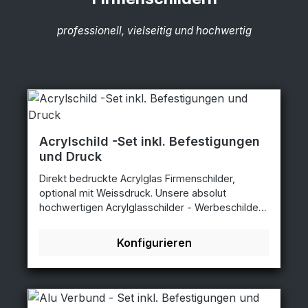
professionell, vielseitig und hochwertig
Acrylschild -Set inkl. Befestigungen
und Druck
Direkt bedruckte Acrylglas Firmenschilder,
optional mit Weissdruck. Unsere absolut
hochwertigen Acrylglasschilder - Werbeschilder
werden im digitalen Direktdruck mit bis zu 1.440
dpi, mit variablen Punktgrößen direkt bedruckt.
Konfigurieren
Um eine bessere mechanische Belastbarkeit zu
erzielen, zum Beispiel im Außeneinsatz, wird
standardmäßig auf die Rückseite gespiegelt
gedruckt. Bitte beachten Sie das Acrylglas