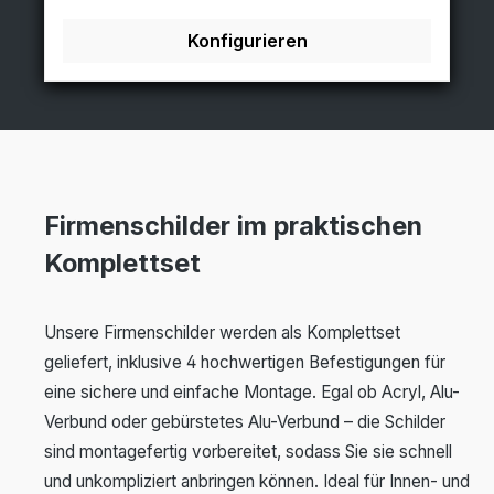
Oberflächenschliff in das Deckblech eingewalzt
und anschließend mit Klarlack einbrennlackiert
Konfigurieren
wird. Diese Oberfläche in gebürsteter
Aluminiumoptik verleiht Exklusivität und
Individualität. Komplettset inkl. 4x Fisso Steel
Befestigungen Materialstärke: 3 mm
Firmenschilder im praktischen
Komplettset
Unsere Firmenschilder werden als Komplettset
geliefert, inklusive 4 hochwertigen Befestigungen für
eine sichere und einfache Montage. Egal ob Acryl, Alu-
Verbund oder gebürstetes Alu-Verbund – die Schilder
sind montagefertig vorbereitet, sodass Sie sie schnell
und unkompliziert anbringen können. Ideal für Innen- und