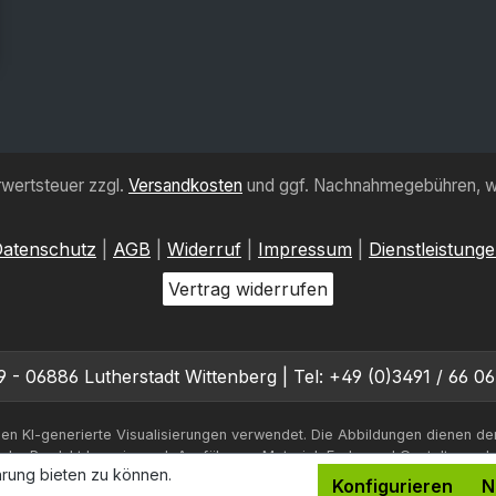
hrwertsteuer zzgl.
Versandkosten
und ggf. Nachnahmegebühren, w
atenschutz
|
AGB
|
Widerruf
|
Impressum
|
Dienstleistung
Vertrag widerrufen
 06886 Lutherstadt Wittenberg | Tel: +49 (0)3491 / 66 06
en KI-generierte Visualisierungen verwendet. Die Abbildungen dienen de
iche Produkt kann je nach Ausführung, Material, Farbe und Gestaltung a
rung bieten zu können.
Konfigurieren
N