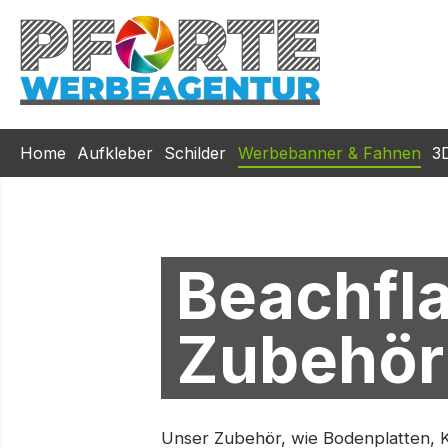
m Hauptinhalt springen
Zur Suche springen
Zur Hauptnavigation springen
Home
Aufkleber
Schilder
Werbebanner & Fahnen
3
Beachfl
Zubehör
Unser Zubehör, wie Bodenplatten, 