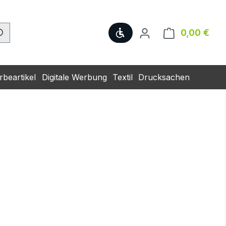
Werkzeugleiste anzeige
0,00 €
Ware
beartikel
Digitale Werbung
Textil
Drucksachen