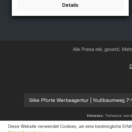
Details
Alle Preise inkl. gesetzl. Me
D
Silke Pforte Werbeagentur | Nußbaumweg 7-9 -
Hinweis:
Teilweise werd
tatsächl
Diese Website verwendet Cookies, um eine bestmögliche Erfah