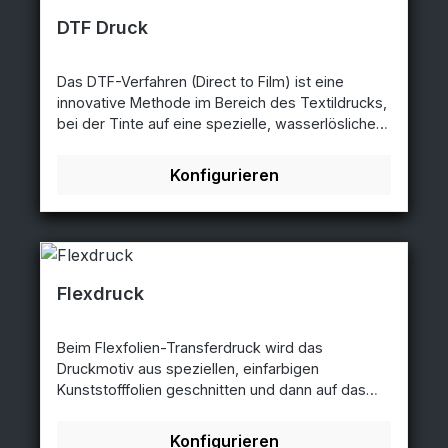
DTF Druck
Das DTF-Verfahren (Direct to Film) ist eine
innovative Methode im Bereich des Textildrucks,
bei der Tinte auf eine spezielle, wasserlösliche
Folie gedruckt wird. Anschließend wird diese
bedruckte Folie auf den Stoff transferiert, indem
Konfigurieren
sie durch Hitze und Druck mit dem Textil
verschmilzt. DTF ermöglicht detaillierte,
farbenfrohe und langlebige Drucke auf
verschiedenen Textilien, einschließlich
Baumwolle, Polyester und Mischgewebe. Dieses
Verfahren zeichnet sich durch seine Flexibilität,
Flexdruck
hohe Auflösung und die Möglichkeit aus, auch
komplexe Designs kosteneffizient umzusetzen.
Beim Flexfolien-Transferdruck wird das
DTF hat in jüngerer Zeit an Bedeutung gewonnen
Druckmotiv aus speziellen, einfarbigen
und bietet eine attraktive Lösung für den
Kunststofffolien geschnitten und dann auf das
Textildruck mit hoher Qualität.
Gewebe übertragen. Neben Baumwoll-Geweben
können auch Polyester-, Nylon-, Viskose- sowie
Konfigurieren