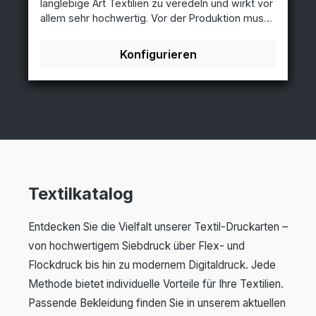
langlebige Art Textilien zu veredeln und wirkt vor
Kosten mit jeder zusätzlichen Druckfarbe an. Ein
allem sehr hochwertig. Vor der Produktion muss
wesentlicher Vorteil gegenüber anderen
eine spezielle Stickdatei angefertigt werden.
Textildrucktechniken ist die hohe Farbechtheit
Beim Stick können bis zu 16 Farben in einem
der Drucke, sowie die rasche und
Konfigurieren
Logo verwendet werden, welche durch eine
kostengünstige Möglichkeit der Produktion von
Garn-Farbkarte definiert werden müssen.
Einzelstücken bzw. kleinen Auflagen.
Ausschlaggebend für die Stickkosten ist vor
allem die Stichanzahl des gewünschten Logos.
Die Stichanzahl können wir nach Erhalt des zu
stickenden Logos gerne für Sie berechnen.
Sticklogos können beliebig groß ausgeführt
werden, jedoch muss man beachten, dass die
Stickfläche produktionstechnisch bedingt etwas
Textilkatalog
steifer wird. Logodetails können beim Stick sehr
gut umgesetzt werden, kleine und feine
Schriften stellen jedoch Schwierigkeiten in der
Entdecken Sie die Vielfalt unserer Textil-Druckarten –
Produktion dar.
von hochwertigem Siebdruck über Flex- und
Flockdruck bis hin zu modernem Digitaldruck. Jede
Methode bietet individuelle Vorteile für Ihre Textilien.
Passende Bekleidung finden Sie in unserem aktuellen