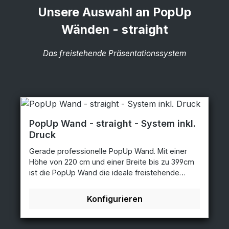
Unsere Auswahl an PopUp
Wänden - straight
Das freistehende Präsentationssystem
PopUp Wand - straight - System inkl.
Druck
Gerade professionelle PopUp Wand. Mit einer
Höhe von 220 cm und einer Breite bis zu 399cm
ist die PopUp Wand die ideale freistehende
Präsentationsfläche auf Messen. Die PopUp
Wand ist werkzeugfrei von einer Person in
Konfigurieren
wenigen Minuten aufgebaut und bestückt.
Größe ohne gebogene Seitenteile: PUFP33S - 3
x 3 - 220x220x36cmPUFP43S - 4 x 3 -