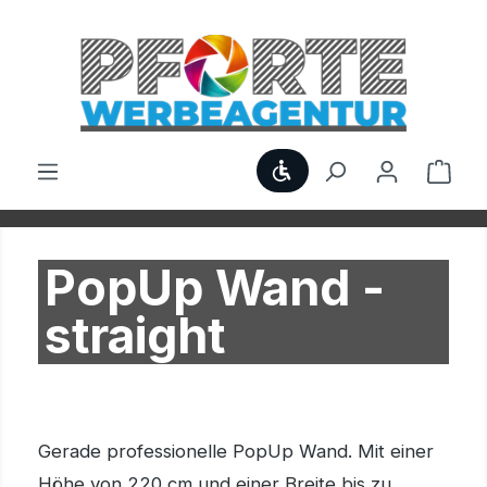
Zum Hauptinhalt springen
Werkzeugleiste anzei
Ware
PopUp Wand -
straight
Gerade professionelle PopUp Wand. Mit einer
Höhe von 220 cm und einer Breite bis zu